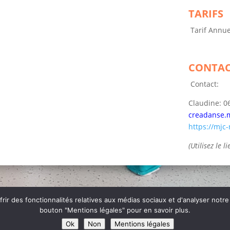
TARIFS
Tarif Annue
CONTAC
Contact:
Claudine: 0
creadanse.
https://mjc
(Utilisez le 
ir des fonctionnalités relatives aux médias sociaux et d'analyser notre
bouton "Mentions légales" pour en savoir plus.
té
Ok
Non
Mentions légales