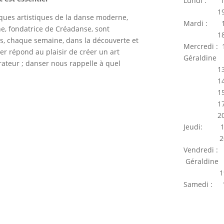
Lundi :
19h00 
iques artistiques de la danse moderne,
Mardi : 
ine, fondatrice de Créadanse, sont
18h45 
s, chaque semaine, dans la découverte et
Mercred
er répond au plaisir de créer un art
Géraldine
érateur ; danser nous rappelle à quel
13h30 
14h30 
15h45 
17h10 
20h00 
Jeudi: 
20h15 
Vendredi
Géraldine
19h00 
Samedi :