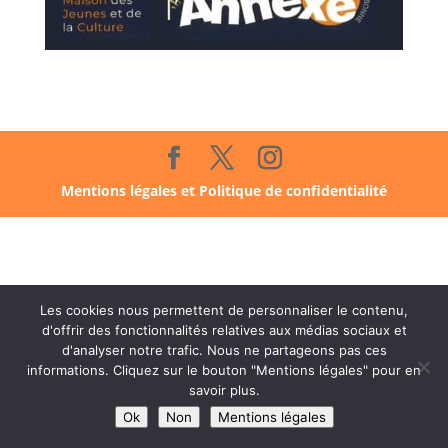
Mentions légales et Politique de confidentialité
Les cookies nous permettent de personnaliser le contenu,
d'offrir des fonctionnalités relatives aux médias sociaux et
d'analyser notre trafic. Nous ne partageons pas ces
informations. Cliquez sur le bouton "Mentions légales" pour en
savoir plus.
Ok
Non
Mentions légales