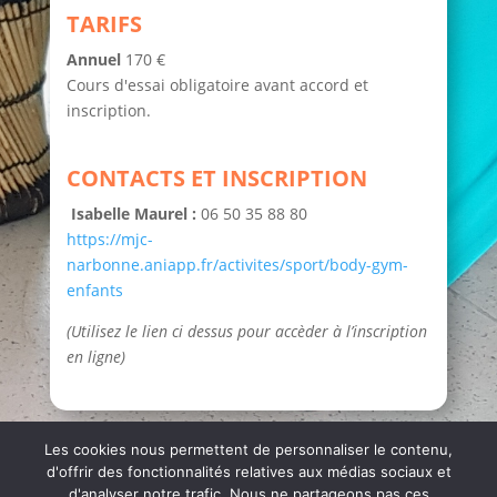
TARIFS
Annuel
170 €
Cours d'essai obligatoire avant accord et
inscription.
CONTACTS ET INSCRIPTION
Isabelle Maurel :
06 50 35 88 80
https://mjc-
narbonne.aniapp.fr/activites/sport/body-gym-
enfants
(Utilisez le lien ci dessus pour accèder à l’inscription
en ligne)
Les cookies nous permettent de personnaliser le contenu,
d'offrir des fonctionnalités relatives aux médias sociaux et
d'analyser notre trafic. Nous ne partageons pas ces